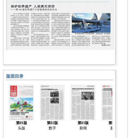
版面目录
第01版
第02版
第03版
第04版
头版
数字
新闻
新闻