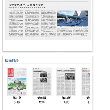
版面目录
第01版
第02版
第03版
第04版
头版
数字
新闻
新闻