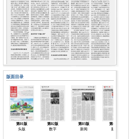
版面目录
第01版
第02版
第03版
第04版
头版
数字
新闻
新闻