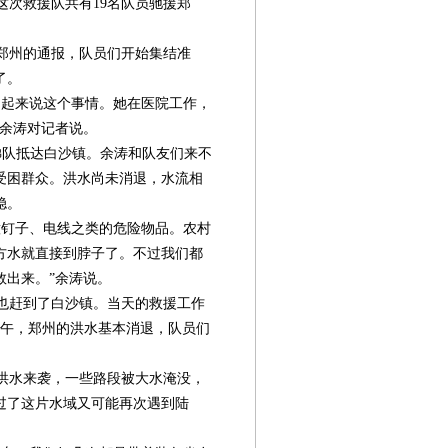
次救援队共有19名队员驰援郑
郑州的通报，队员们开始集结准
了。
起来说这个事情。她在医院工作，
”余涛对记者说。
梯队抵达白沙镇。余涛和队友们来不
受困群众。洪水尚未消退，水流相
稳。
钉子、电线之类的危险物品。农村
方水就直接到脖子了。不过我们都
救出来。”余涛说。
也赶到了白沙镇。当天的救援工作
日上午，郑州的洪水基本消退，队员们
洪水来袭，一些路段被大水淹没，
过了这片水域又可能再次遇到陆