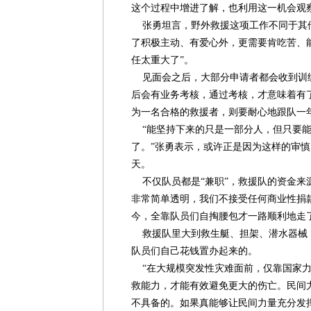
这个过程中增进了解，也利用这一机会观
张勇坦言，野外救援这项工作不同于其
了积极主动、有爱心外，更需要肯吃苦、
任太重大了”。
见面会之后，大部分申请者都会收到训
后会有业务考核，通过考核，才意味着有
为一名合格的救援者，则要耐心地跟队一
“能坚持下来的只是一部分人，但只要能
了。”张勇表示，或许正是因为这样的审
天。
不仅队员都是“兼职”，救援队的资金来源
非常简单透明，我们不接受任何商业性捐
今，全靠队员们自掏腰包才一路顺利地走
救援队里大到救生艇、担架、潜水器械
队员们自己花钱置办起来的。
“在大规模突发性灾难面前，仅靠国家力
救能力，才能有效避免更大的伤亡。民间
不具备的。如果真能够让民间力量充分发