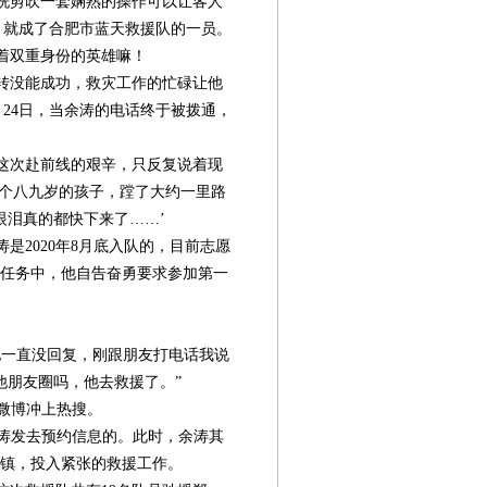
洗剪吹一套娴熟的操作可以让客人
，就成了合肥市蓝天救援队的一员。
着双重身份的英雄嘛！
转没能成功，救灾工作的忙碌让他
。24日，当余涛的电话终于被拨通，
这次赴前线的艰辛，只反复说着现
两个八九岁的孩子，蹚了大约一里路
眼泪真的都快下来了……’
2020年8月底入队的，目前志愿
援任务中，他自告奋勇要求参加第一
一直没回复，刚跟朋友打电话我说
他朋友圈吗，他去救援了。”
条微博冲上热搜。
第08版
第09版
第10版
第11版
第
给余涛发去预约信息的。此时，余涛其
封面报道
封面报道
封面报道
新闻
沙镇，投入紧张的救援工作。