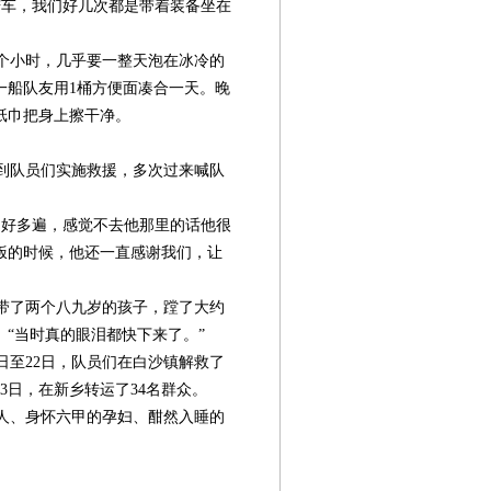
车，我们好几次都是带着装备坐在
个小时，几乎要一整天泡在冰冷的
一船队友用1桶方便面凑合一天。晚
纸巾把身上擦干净。
。
到队员们实施救援，多次过来喊队
好多遍，感觉不去他那里的话他很
饭的时候，他还一直感谢我们，让
带了两个八九岁的孩子，蹚了大约
“当时真的眼泪都快下来了。”
日至22日，队员们在白沙镇解救了
23日，在新乡转运了34名群众。
人、身怀六甲的孕妇、酣然入睡的