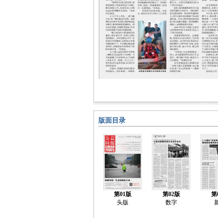
版面目录
第01版
第02版
第
头版
数字