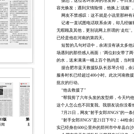
据悉，这位名叫余涛的理发师，平日里
容光焕发；遇到灾情险情，他换上‘战服’
网友不禁感叹：这不就是小说里那种有
记者一直试图电话联系余涛，却几经辗
无暇顾及其他，更别说网上所谓的‘走红’
已经是他在河南的第四天。
短暂的几句对话中，余涛没有谈太多他
场遇到的那些感人画面：‘两位妇女带了
的水，送来满满一桶上百个熟鸡蛋，当时
据合肥市蓝天救援队队长苏琴介绍，余涛是
服务时长已经超过400小时。此次河南救
批次的行动。
“他去救援了”
“帮我剪了六年头发的发型师，今天约他
这个人怎么也不回复我。我朋友说你没看
7月21日，网友“射手女郎JINGS”的一
03版
第04版
第05版
第06版
第07版
“射手女郎JINGS”是21日下午2：44
新闻
新闻
新闻
新闻
新闻
实已经身在600公里外的郑州市中牟县白