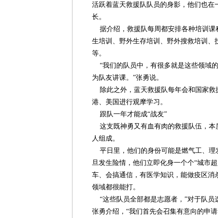
活跃着蓝天救援队队员的身影，他们也在
长。
据介绍，救援队每周都安排各种培训课
生培训、野外生存培训、野外搜救培训、
等。
“我们的队员中，有很多就是这些领域的
为队友讲课。”张勇说。
除此之外，蓝天救援队每年会和国家救
港、美国进行观摩学习。
跟队一年才能成“战友”
这支既神勇又有血有肉的救援队伍，本
人组成。
平日里，他们的身份可能是燃气工、理
旦发生险情，他们立即化身一个个“城市超
车、会搞通信，有医学知识，能做疫区消
领域都很能打。
“这些队员全部都是志愿者，”对于队员
张勇介绍，“我们首先会召集有意向的申