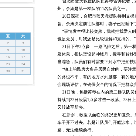
合肥市蓝天救援队队长苏琴告诉记者，这
州，余涛是第一梯队的11名队员之一。
20日深夜，合肥市蓝天救援队接到支援
备。余涛决定前往队部时，妻子已经睡下
“事情发生得比较突然，我就把我爱人叫
五
六
也是党员，对我还是比较理解和支持的。
2
3
21日下午3点多，一路飞驰之后，第一
9
10
及休息，很快架设起冲锋舟，搜寻和转移
16
17
当湍急，队员们有时需要下到水中把船扶
23
24
“镇上的民房大多是居民自建的，要注意
30
31
的路也不平，有的地方水到腰部，有的地
会现场评估，在确保安全的情况下把群众
21日晚，包括苏琴在内的第二梯队队员
持续到22日凌晨1点多才告一段落。23
又转战至新乡。
在新乡，救援队面临的路况更加复杂。
车子开不过去。若是让队员们开船涉水，
路，无法继续前行。