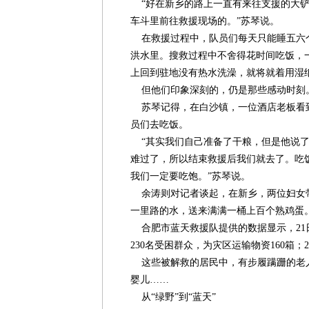
“好在新乡的路上一直有来往支援的大铲
车斗里前往救援现场的。”苏琴说。
在救援过程中，队员们每天只能睡五六
洪水里。搜救过程中不舍得花时间吃饭，
上回到驻地没有热水洗澡，就将就着用湿
但他们印象深刻的，仍是那些感动时刻
苏琴记得，在白沙镇，一位酒店老板看
员们去吃饭。
“其实我们自己准备了干粮，但是他说了
难过了，所以结束救援后我们就去了。吃
我们一定要吃饱。”苏琴说。
余涛则对记者谈起，在新乡，两位妇女
一里路的水，送来满满一桶上百个熟鸡蛋。
合肥市蓝天救援队提供的数据显示，21
230名受困群众，为灾区运输物资160箱；
这些被解救的居民中，有步履蹒跚的老
婴儿……
从“绿野”到“蓝天”