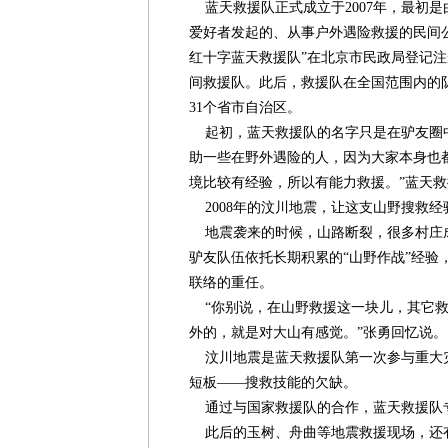
蓝天救援队正式成立于2007年，最初
爱好者发起的、从事户外遇险救援的民间公益
红十字蓝天救援队”在北京市民政局登记
间救援队。此后，救援队在全国范围内的
31个省市自治区。
起初，蓝天救援队的名字只是在驴友圈中
助一些在野外遇险的人，因为大家本身也
境比较有经验，所以有能力救援。”蓝天
2008年的汶川地震，让这支山野搜救
地震袭来的时候，山路断裂，很多村庄
驴友队伍依托长期积累的“山野作战”经验
联络的重任。
“你别说，在山野救援这一块儿，其它救
外的，就是对大山有感觉。”张勇回忆说。
汶川地震是蓝天救援队第一次参与重大
短板——搜救技能的欠缺。
通过与国家救援队的合作，蓝天救援队
此后的玉树、舟曲等地震救援现场，还有“