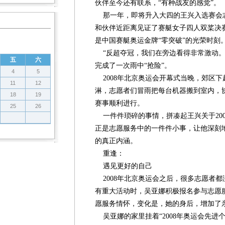
伙伴至今还有联系，“有种战友的感觉”。
那一年，即将升入大四的王兴入选赛会
和伙伴近距离见证了赛艇女子四人双桨决
是中国赛艇奥运金牌“零突破”的光荣时刻
“反超夺冠，我们在旁边看得非常激动。
五
六
完成了一次雨中“抢险”。
4
5
2008年北京奥运会开幕式当晚，郊区
11
12
淋，志愿者们冒雨把每台机器搬到室内，
18
19
赛事顺利进行。
25
26
一件件琐碎的事情，拼凑起王兴关于20
正是志愿服务中的一件件小事，让他深刻
的真正内涵。
重逢：
遇见更好的自己
2008年北京奥运会之后，很多志愿者
有重大活动时，吴亚娜积极报名参与志愿
愿服务情怀，变化是，她的身后，增加了
吴亚娜的家里挂着“2008年奥运会先进