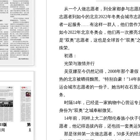
从一个人做志愿者，到全家都参与志愿服
志愿者到如今的北京2022年冬奥会城市
者一起服务……有这样一群人，他们曾作为
如今2022年北京冬奥会，他们再一次擦亮
是“双奥”志愿者，这也是全球首个“双奥
殊荣。
初遇：
光荣与激情并行
吴亚娜至今仍然记得，2008年那个暑假
热的北京被晒得黝黑。“特别自豪！”14
运会城市志愿者的一份子。她当时在石景
务。
时隔14年，已经是一家购物中心营运专
身份为“双奥”之城奉献微笑。
14年前，同样上大二的鄂伦春族小伙子
03版
第04版
第05版
第06版
第07版
愿者，他记得选拔内容，还包括一套奥运
新闻
新闻
社会工作
新闻
新闻
那是张帅第一次做志愿者，50多天的经