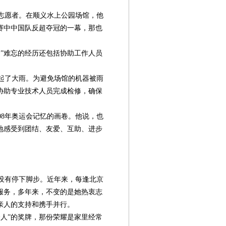
志愿者。在顺义水上公园场馆，他
赛中中国队反超夺冠的一幕，那也
。
”难忘的经历还包括协助工作人员
下起了大雨。为避免场馆的机器被雨
协助专业技术人员完成检修，确保
08年奥运会记忆的画卷。他说，也
地感受到团结、友爱、互助、进步
都没有停下脚步。近年来，每逢北京
服务，多年来，不变的是她热衷志
亲人的支持和携手并行。
个人”的奖牌，那份荣耀是家里经常