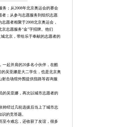
务；从2008年北京奥运会的赛会
志愿者；从参与志愿服务到组织志愿
志愿者相聚于2008北京奥运会，
北京志愿服务“金”字招牌。他们
”之城北京，带给乐于奉献的志愿者的
，一起并肩的20多名小伙伴，在酷
年前的吴亚娜是大二学生，也是北京奥
山射击场馆外围提供指路等咨询服
员的吴亚娜，再次以城市志愿者的
张帅经过几轮选拔后当上了城市志
第08版
第09版
第10版
第11版
第
知识的竞答题。
新闻
新闻
新闻
新闻
历至今难忘，还收获了友谊，很多