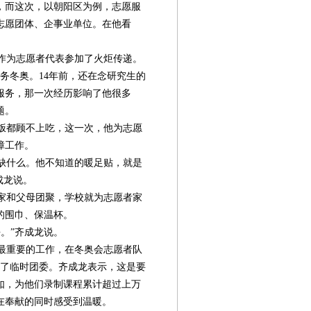
，而这次，以朝阳区为例，志愿服
志愿团体、企事业单位。在他看
作为志愿者代表参加了火炬传递。
服务冬奥。14年前，还在念研究生的
服务，那一次经历影响了他很多
题。
饭都顾不上吃，这一次，他为志愿
障工作。
缺什么。他不知道的暖足贴，就是
成龙说。
家和父母团聚，学校就为志愿者家
的围巾、保温杯。
。”齐成龙说。
最重要的工作，在冬奥会志愿者队
立了临时团委。齐成龙表示，这是要
如，为他们录制课程累计超过上万
在奉献的同时感受到温暖。