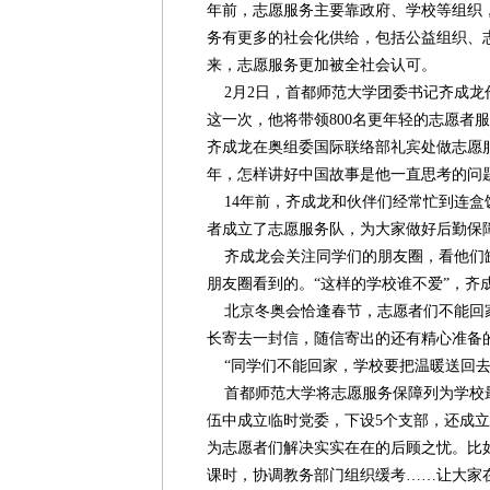
年前，志愿服务主要靠政府、学校等组织
务有更多的社会化供给，包括公益组织、
来，志愿服务更加被全社会认可。
2月2日，首都师范大学团委书记齐成龙
这一次，他将带领800名更年轻的志愿者
齐成龙在奥组委国际联络部礼宾处做志愿
年，怎样讲好中国故事是他一直思考的问
14年前，齐成龙和伙伴们经常忙到连盒
者成立了志愿服务队，为大家做好后勤保
齐成龙会关注同学们的朋友圈，看他们
朋友圈看到的。“这样的学校谁不爱”，齐
北京冬奥会恰逢春节，志愿者们不能回
长寄去一封信，随信寄出的还有精心准备
“同学们不能回家，学校要把温暖送回去
首都师范大学将志愿服务保障列为学校
伍中成立临时党委，下设5个支部，还成
为志愿者们解决实实在在的后顾之忧。比
课时，协调教务部门组织缓考……让大家