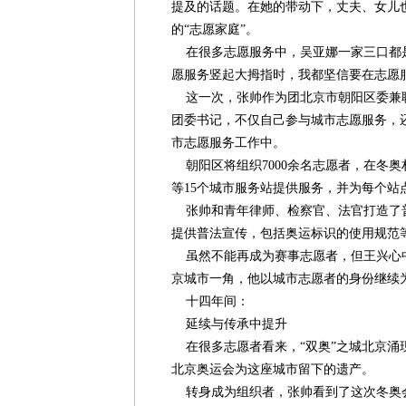
提及的话题。在她的带动下，丈夫、女儿
的“志愿家庭”。
在很多志愿服务中，吴亚娜一家三口都是
愿服务竖起大拇指时，我都坚信要在志愿
这一次，张帅作为团北京市朝阳区委兼
团委书记，不仅自己参与城市志愿服务，还
市志愿服务工作中。
朝阳区将组织7000余名志愿者，在冬
等15个城市服务站提供服务，并为每个站
张帅和青年律师、检察官、法官打造了
提供普法宣传，包括奥运标识的使用规范
虽然不能再成为赛事志愿者，但王兴心
京城市一角，他以城市志愿者的身份继续
十四年间：
延续与传承中提升
在很多志愿者看来，“双奥”之城北京涌现
北京奥运会为这座城市留下的遗产。
转身成为组织者，张帅看到了这次冬奥会