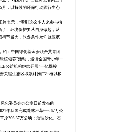
年底，“植爱行动”已在河北省内22个
至5月，以持续的环保行动践行生态
铮表示，“看到这么多人来参与植
高了。环境保护要从自身做起，从
植树节当天，只要条件允许就应该
，如：中国绿化基金会联合共青团
绿植领养”活动，邀请全国青少年一
EE公益机构继续开展“一亿棵梭
阿拉善关键生态区域累计推广种植以梭
国绿化委员会办公室日前发布的
21年我国完成造林种草666.67万公
原306.67万公顷；治理沙化、石