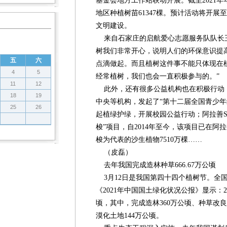
基金会地方工作站联动开展。截至2021年
地区种植树苗61347棵。预计活动将开展
文明建设。
来自石家庄的启航爱心志愿服务队队长王
树我们非常开心，说明人们的环保意识提
五
六
点滴做起。而且植树这件事不能只体现在
4
5
经常植树，我们也会一直积极参与的。”
11
12
此外，还有很多公益机构也在积极行动
18
19
中央等机构，发起了“第十二届全国青少年
25
26
起植绿护绿，开展校园公益行动；阿拉善S
梭”项目，自2014年至今，该项目已在
梭为代表的沙生植物7510万棵……
（皮磊）
去年我国完成造林种草666.67万公顷
3月12日是我国第四十四个植树节。全
《2021年中国国土绿化状况公报》显示：20
顷，其中，完成造林360万公顷、种草改良草
漠化土地144万公顷。