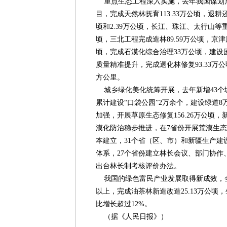
重点生态工程深入实施，去年我国谋划启
目，完成天然林抚育113.33万公顷，退耕
顷和2.39万公顷，长江、珠江、太行山等重
顷，三北工程完成造林89.59万公顷，京津
顷，完成石漠化综合治理33万公顷，建设国
质量精准提升，完成退化林修复93.33万
方公里。
城乡绿化美化统筹开展，去年新增43个
累计建设“口袋公园”2万余个，建设绿道
加强，开展草原生态修复156.26万公顷，
漠化防治稳步推进，在7省份开展荒漠生
本建立，31个省（区、市）和新疆生产建
体系，27个省份建立林长会议、部门协作
出台林长制考核评价办法。
我国的绿色富民产业发展取得新成效，全
以上，完成油茶林新造改造25.13万公顷，
比增长超过12%。
（据《人民日报》）