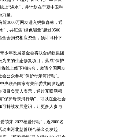
线上“浇水”，并计划在宁夏中卫种
份力量。
近3000万网友进入蚂蚁森林，通
”，共汇集“绿色能量”超过9500
基金会捐资相应资金，预计可种下
国青少年发展基金会将联合蚂蚁集团
松为主的生态修复项目，落成“保护
目将线上线下相结合，邀请全国网友
会公众参与“保护母亲河行动”。
青团中央联合国家有关部委共同发起的
会项目负责人表示，通过互联网积
“保护母亲河行动”，可以在全社会
和可持续发展意识，让更多人参与
·2022植爱行动”，近2000名
第08版
第09版
第10版
第11版
第
新闻
新闻
新闻
新闻
活动由河北慈善联合基金会发起，