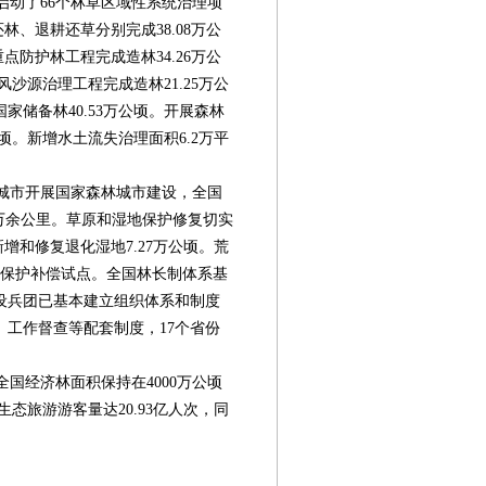
动了66个林草区域性系统治理项
还林、退耕还草分别完成38.08万公
点防护林工程完成造林34.26万公
风沙源治理工程完成造林21.25万公
家储备林40.53万公顷。开展森林
公顷。新增水土流失治理面积6.2万平
城市开展国家森林城市建设，全国
8万余公里。草原和湿地保护修复切实
新增和修复退化湿地7.27万公顷。荒
态保护补偿试点。全国林长制体系基
设兵团已基本建立组织体系和制度
、工作督查等配套制度，17个省份
国经济林面积保持在4000万公顷
生态旅游游客量达20.93亿人次，同