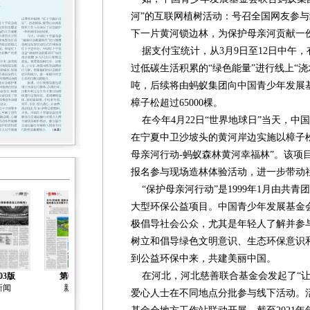
河”的互联网植树活动：号召全国网友参与
下一片黄河锁边林，为保护母亲河贡献一
据支付宝统计，从3月9日至12日中午，有
过低碳生活积累的“绿色能量”进行线上“浇水
吨，后续将由蚂蚁集团向中国青少年发展
樟子松超过65000棵。
在今年4月22日“世界地球日”当天，中
在宁夏中卫沙坡头的黄河岸边实施以樟子
母亲河行动-蚂蚁森林黄河幸福林”。该项
报名参与现场造林体验活动，进一步带动社
“保护母亲河行动”是1999年1月由共
大型环保公益项目。中国青少年发展基金
极倡导社会公众，尤其是年轻人了解并参与
树立和倡导绿色文明意识、生态环保意识
到公益环保中来，共建美丽中国。
在河北，河北慈善联合基金会发起了“让爱萌芽
03版
第04版
第05版
第06版
第07版
新闻
新闻
社会工作
聚焦两会
新闻
爱心人士在不同地点分批参与线下活动。