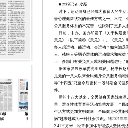
■ 本报记者 皮磊
时下，运动健身已经成为很多人的生活
善心理健康状况的最佳方式之一。不过，
公共服务体系的不完善，也限制了更多人
日前，中办、国办印发了《关于构建更
意见》（以下简称《意见》）。《意见》
多人想运动、能运动、会运动？如何满足
人、残疾人等弱势群体的运动需求和权益？
上，多部门有关负责人就相关问题进行了
据国家发展改革委党组成员、秘书长赵
是党的十八大以来全民健身公共服务领域
导“十四五”乃至今后更长一段时期全民健
件。
党的十八大以来，全民健身国家战略深
善，群众性体育赛事活动繁荣发展，全民
生活方式更加文明健康，全民健身公共服
03版
第04版
第05版
第06版
第07版
病”越来越成为一种社会共识。到2021
新闻
新闻
新闻
新闻
社会工作
2.41平方米，经常参加体育锻炼人数比例达3