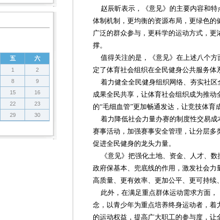
赵辰昕表示，《意见》的主要内容和特点
体制机制，更均衡的资源布局，更绿色的
广泛的群众参与，更科学的运动方式，更
撑。
值得关注的是，《意见》在上述八个方面
五
六
定了体育社会组织在全民健身公共服务体
1
2
8
9
着力健全全民健身组织网络、夯实社区
15
16
成果全民共享，让体育社会组织成为推动
22
23
的“毛细血管”更加畅通发达，让竞技体育
29
30
着力降低社会力量办赛的制度性交易成
赛事活动，加强赛事安全管理，让分层多
促进全民健身的龙头力量。
《意见》把强化土地、资金、人才、数
政府保基本、兜底线的作用，激发社会力
高质量、更有效率、更加公平、更可持续
此外，在满足重点群体运动需求方面，
念，以青少年为重点培养终身运动者，着
的运动权益，提高广大职工的参与度，让