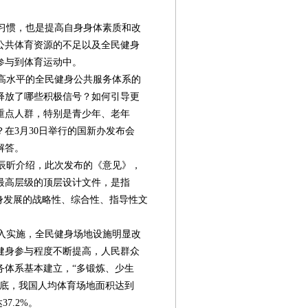
习惯，也是提高自身身体素质和改
公共体育资源的不足以及全民健身
参与到体育运动中。
高水平的全民健身公共服务体系的
释放了哪些积极信号？如何引导更
重点人群，特别是青少年、老年
在3月30日举行的国新办发布会
解答。
辰昕介绍，此次发布的《意见》，
最高层级的顶层设计文件，是指
身发展的战略性、综合性、指导性文
入实施，全民健身场地设施明显改
健身参与程度不断提高，人民群众
务体系基本建立，“多锻炼、少生
第08版
第09版
第10版
第11版
第
年年底，我国人均体育场地面积达到
社会工作
社会工作
社会工作
新闻
7.2%。