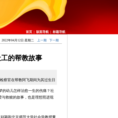
首页
|
版面导航
|
标题导航
2022年04月12日 星期二
上一期
下一期
社工的帮教故事
检察官在帮教阿飞期间为其过生日
梦的幼儿怎样治愈一生的伤痛？社
爱与救赎的故事，也是理想照进现
官赵颍和北京师范大学社会学教授董