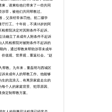
请柬，请柬给他们带来了一些共同
经涉罪，被他们共同帮教过。
难，父亲经常体罚他。初二辍学
厅打工。十年前，不满18岁的阿
区检察院决定对其附条件不起诉。
诉讼法确立了未成年人附条件不起诉
由人民检察院对被附条件不起诉的
察期内，通过帮教来帮助涉罪未成年
、价值观、世界观，重返社会。”赵
入帮教。九年来，董磊明与西城区
起诉未成年人的帮教工作。他能够
为生的流浪儿，有离异家庭走出的
为每个人的家庭背景、犯罪原因、
量身定制帮教方案。
第08版
第09版
第10版
第11版
第
社会工作
社会工作
社会工作
新闻
未成年人的刑事司法程序已经常态