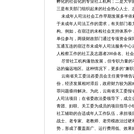
孵化的社会化的专业社工机构；二是大学
三是有关部门组织起来的社会热心人士、
未成年人司法社会工作早期发展多半依
于未成年人司法工作的需求，有关部门着
构。例如，在宿迁的未检社会支持体系中，
单位参与，两级财政部门通过专项资金保
互通互连的宿迁市未成年人司法服务中心
人检察工作的社工及志愿者200余名、社
尽管社工机构蓬勃发展，但专职力量的
达的偏远地区。这种情况下，更多的“兼职
云南省关工委法咨委员会主任黄学锋告
份，经济发展相对滞后，政府财力较为困
罪问题亟待解决。为此，云南省关工委报
人司法项目；在省委政法委领导下，成立
青团、妇联、关工委为成员的项目指导小组
社工辅助的合适成年人工作队伍，承担项
战士、老专家、老教师、老劳模政治过硬
势，形成了覆盖面广、运行费用低、效果