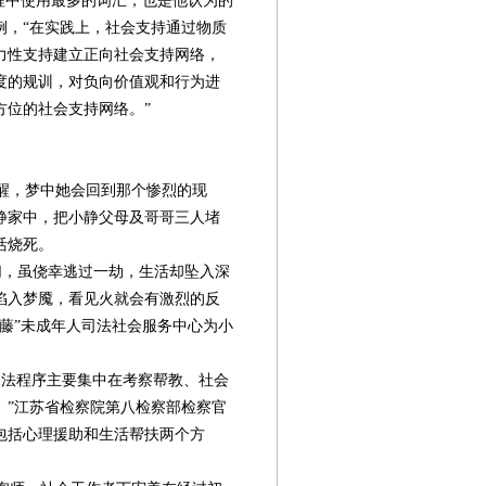
程中使用最多的词汇，也是他认为的
例，“在实践上，社会支持通过物质
力性支持建立正向社会支持网络，
度的规训，对负向价值观和行为进
方位的社会支持网络。”
醒，梦中她会回到那个惨烈的现
小静家中，把小静父母及哥哥三人堵
活烧死。
，虽侥幸逃过一劫，生活却坠入深
陷入梦魇，看见火就会有激烈的反
藤”未成年人司法社会服务中心为小
法程序主要集中在考察帮教、社会
。”江苏省检察院第八检察部检察官
包括心理援助和生活帮扶两个方