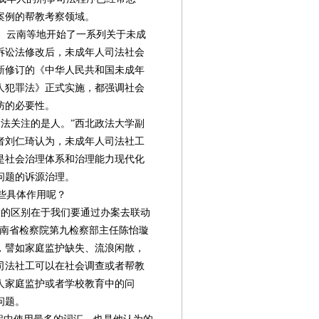
案例的帮教考察领域。
圳、云南等地开始了一系列关于未成
事诉讼法修改后，未成年人司法社会
年新修订的《中华人民共和国未成年
人犯罪法》正式实施，都强调社会
防的必要性。
法关注的是人。”西北政法大学副
者刘仁琦认为，未成年人司法社工
是社会治理体系和治理能力现代化
问题的诉源治理。
些具体作用呢？
的区别在于我们要通过办案去联动
云南省检察院第九检察部主任陈怡璇
，譬如家庭监护缺失、流浪闲散，
司法社工可以在社会调查或者帮教
人家庭监护或者学校教育中的问
问题。