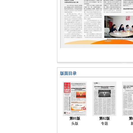
版面目录
第01版
第02版
第
头版
专题