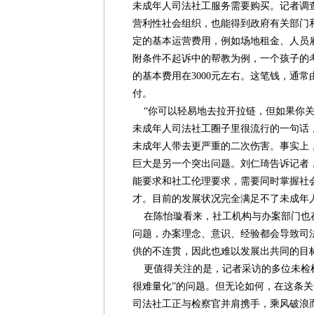
未成年人司法社工服务需要购买。记者调
营利性社会组织，也能得到政府有关部门
定的基本运营费用，例如场地租金、人员
附条件不起诉中的帮教为例，一个孩子的考
的基本费用在3000元左右。这笔钱，通
付。
“你可以轻易地去拉开拉链，但如果你关
未成年人司法社工圈子里很流行的一句话
未成年人带去更严重的二次伤害。事实上
巨大是另一个突出问题。刘仁琦告诉记者
能要求和社工伦理要求，需要同时掌握社
才。目前的发展状况完全满足不了未成年
在陈怡璇看来，社工机构与办案部门也存
问题，办案理念、意识、经验都会导致司
供的不连贯，因此也难以发展出共同的目
更值得关注的是，记者采访的多位未检检
很难量化”的问题。但无论如何，在这条
司法社工正与检察官并肩携手，乘风破浪