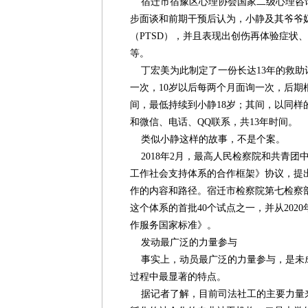
宿迁市宿豫区心理协会国家二级心理咨
步面谈和前期干预后认为，小静及其爷爷
（PTSD），并且表现出创伤再体验症状
等。
丁宏美为此制定了一份长达13年的救助
一次，10岁以后每两个月面询一次，后期
间，最低持续到小静18岁；其间，以同样
和微信、电话、QQ联系，共13年时间。
类似小静这样的故事，不是个案。
2018年2月，最高人民检察院和共青团
工作社会支持体系的合作框架》协议，提
作的内容和路径。宿迁市检察院第七检察
这个体系的首批40个试点之一，并从202
作服务国家标准》。
发动最广泛的力量参与
事实上，动员最广泛的力量参与，是未
过程中最显著的特点。
据记者了解，目前司法社工的主要力量