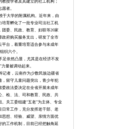
的教授学者及其建立的社工机构；
志愿者。
赖于大学的附属机构。近年来，由
力培育孵化了一批专业司法社工机
团委、民政、教育、妇联等20家
障政府购买服务支出，研发了全市
云平台，着重培育适合参与未成年
会组织六个。
不足依然凸显，尤其是在经济不发
”力量被调动起来。
诉记者，云南作为少数民族边疆省
难，留守儿童问题突出，青少年犯
省委政法委决定在全省开展未成年
公、检、法、司和教育、民政、共
。关工委组建“五老”为主体、专业
目日常工作，充分发挥老干部、老
和思想、经验、威望、亲情方面优
好的工作机制，目前已经把触角延