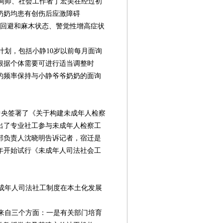
询师、社会工作者丁宏美在经过初
奶奶均患有创伤后应激障碍
、回避和麻木状态、警觉性增高症状
计划，包括小静10岁以前每月面询
根据个体需要可进行适当调整时
的频率保持与小静爷爷奶奶的面询
中央签署了《关于构建未成年人检察
出了专业社工参与未成年人检察工
部负责人沈晓明告诉记者，宿迁是
0年开始试行《未成年人司法社会工
成年人司法社工制度在本土化发展
来自三个方面：一是有关部门培育