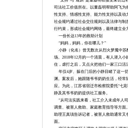
“支持”与“规训”是董磊明在接受采访过
司法社工价值所在。以董磊明帮助阿飞为
性支持、情感性支持、能力性支持以及动
社会规约通过社会交往规则以及法律与制
行约束，形成社会规约网络，最终建立全
一份长达13年的救助计划
“妈妈，妈妈，你在哪儿？”
小静（化名）曾无数次从烈火梦魇中苏
场。2018年12月的一个清晨，有人潜入
住，虐打之后，又点火把他们一家三口活
年仅4岁、躲在门后的小静目睹了这一切
渊。案发后，她跟随爷爷奶奶生活，经常
应。为此，江苏省宿迁市检察院委托“七彩
静及其爷爷奶奶提供社工服务。
“从司法实践来看，社工介入未成年人司
调查、被害人救助、家庭教育指导等方面
助理王真瑱告诉记者，被害人救助通常又
面。