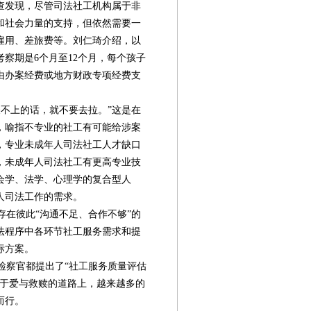
查发现，尽管司法社工机构属于非
和社会力量的支持，但依然需要一
雇用、差旅费等。刘仁琦介绍，以
察期是6个月至12个月，每个孩子
常由办案经费或地方财政专项经费支
不上的话，就不要去拉。”这是在
，喻指不专业的社工有可能给涉案
，专业未成年人司法社工人才缺口
，未成年人司法社工有更高专业技
会学、法学、心理学的复合型人
人司法工作的需求。
在彼此“沟通不足、合作不够”的
法程序中各环节社工服务需求和提
标方案。
察官都提出了“社工服务质量评估
关于爱与救赎的道路上，越来越多的
而行。