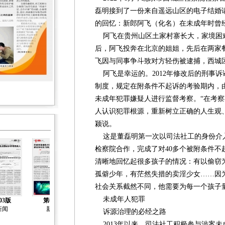
磊明接到了一份来自遥远山区的电子结婚
的回忆：新郎阿飞（化名）在未成年时曾
阿飞在贵州山区土家村寨长大，家境困
后，阿飞投奔在北京的姐姐，先后在两家餐
飞因与同事争斗致对方轻伤被逮捕，西城
阿飞是幸运的。2012年修改后的刑事
制度，规定在附条件不起诉的考验期内，
未成年犯罪嫌疑人进行监督考察。“在考
人认识犯罪根源，重新树立正确的人生观
颍说。
这是董磊明第一次以司法社工的身份介
检察院合作，完成了对40多个被附条件不
清晰地回忆起很多孩子的情况：有以偷窃
孤僻少年，有茫然失措的卖淫少女……因
社会关系截然不同，他需要为每一个孩子
未成年人犯罪
03版
第04版
第05版
第06版
第07版
新闻
新闻
新闻
新闻
社会工作
诉源治理的必经之路
2013年以来，司法社工积极参与涉案