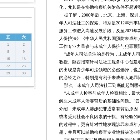
化，尤其是在协助检察机关附条件不起诉
据了解，2000年后，北京、上海、深
年人司法社工的探索。特别是2012年刑
服务工作进入高速发展阶段，及至2021
五
六
人保护法》《中华人民共和国预防未成年
1
2
工作专业力量参与未成年人保护与犯罪预
8
9
“成年人司法关注的是行为，未成年人司
15
16
教授、陕西指南针司法社工服务中心创建
22
23
的出现是青少年司法领域的必然选择，也
29
30
的必经之路，特别是有利于未成年人犯罪
那么，未成年人司法社工到底能起到哪
“未成年人检察与成年人检察相比，最大
解决未成年人涉罪背后的基础性问题。”
介绍，未成年人涉嫌犯罪通常有背后原因
或者受到社会不良因素的干扰。有经验的
的过程中，更有针对性地发现涉罪未成年
题，并且可以辅助检察官专业地解决这些