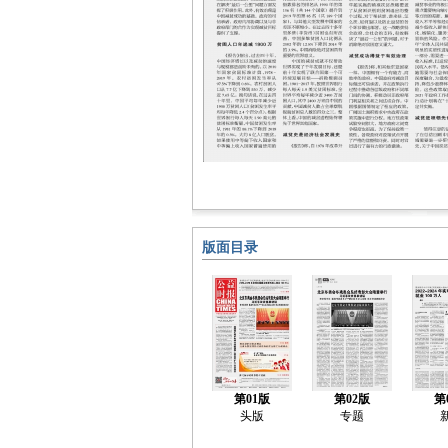
版面目录
第01版
第02版
第
头版
专题