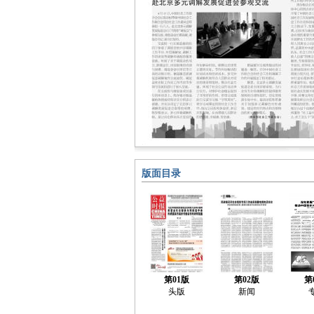
版面目录
第01版
第02版
第
头版
新闻