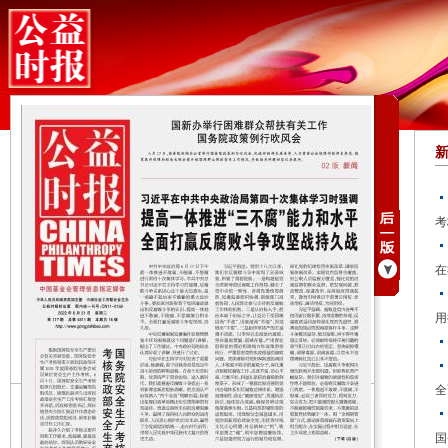
考
在
用
全
国