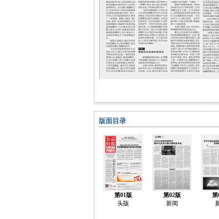
版面目录
第01版
第02版
第
头版
新闻