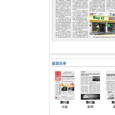
版面目录
第01版
第02版
第
头版
新闻