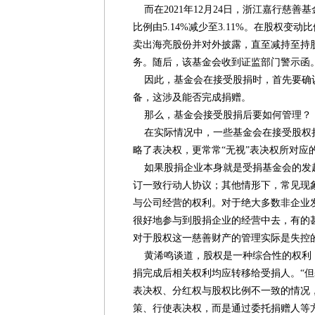
而在2021年12月24日，浙江嘉行慈善基金会
比例由5.14%减少至3.11%。在股权变
卖出海亮股份并对外披露，直至减持至持股
务。随后，该基金会收到证监部门警示函
因此，基金会在接受股捐时，首先要确
备，这涉及能否完成捐赠。
那么，基金会接受股捐后要如何管理？
在实际情况中，一些基金会在接受股权
略了表决权，更常常“无视”表决权所对应
如果股捐企业本身就是受捐基金会的发
订一致行动人协议；其他情形下，常见现
与公司经营的权利。对于绝大多数非企业
很好地参与到股捐企业的经营中去，有的
对于股权这一慈善财产的管理实际是失控
黄浠鸣谈道，股权是一种综合性的权利
捐完成后相关权利均应转移给受捐人。“
表决权、分红权与股权比例不一致的情况
策、行使表决权，而是通过委托捐赠人等