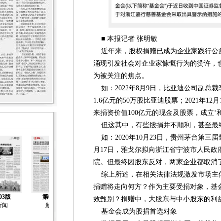
■ 本报记者 张明敏
近年来，股权捐赠已成为企业家践行公
涌现引发社会对企业家慷慨行为的赞许，
为被关注的焦点。
如：2022年8月9日，比亚迪公司副总
1.6亿元的50万股比亚迪股票；2021年1
来捐资价值100亿元的现金及股票，成立‘
但这其中，有些股捐并不顺利，甚至最
如：2020年10月23日，贵州茅台第三届董
月17日，雅戈尔拟向浙江省宁波市人民政府
院。但最终因股东反对，两家企业都取消
综上所述，在相关法律法规激发市场主
捐赠将走向何方？作为主要受捐对象，基
03版
第04版
第05版
第06版
第07版
效甄别？捐赠中，大股东与中小股东的利
新闻
新闻
新闻
新闻
社会工作专刊
基金会成为股捐首选对象