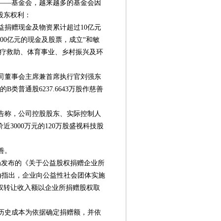
——基金会，越来越多的基金会因
股东权利：
公益捐赠现金及物资累计超过10亿元
00亿元的现金及股票，成立“和敏
医疗救助、体育事业、乡村振兴及环
公司董事会主席兼首席执行官刘强东
类普通股6237.6643万股作慈善
）公告称，公司控股股东、实际控制人
3000万元的120万股盛视科技股
善。
总局发布的《关于公益股权捐赠企业所
5号)指出，企业向公益性社会团体实施
权转让收入额以企业所捐赠股权取
历史成本为依据确定捐赠额，并依