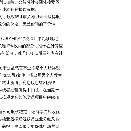
予以扣除。公益性社会团体接受股
史成本开具捐赠票据。
为，股权转让收入额以企业取得股
股份的价格。无差价间的平价转
民共和国企业所得税法》第九条规定，
额12%以内的部分，准予在计算应
%的部分，准予结转以后三年内在计
《关于公益慈善事业捐赠个人所得税
9年第99号)文件，指出居民个人发生
产转让所得、利息股息红利所得、
得或者经营所得中扣除。在当期一
以按规定在其他所得项目中继续扣
响公司股权稳定，还能享受税收优
会接受股捐后既获得企业分红又能
，获得丰厚回报，更好践行慈善目