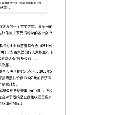
益慈善的一个重要方式。股捐潮的
也让作为主要受捐对象的基金会成
裁李柯向比亚迪慈善基金会捐赠时价
2月18日，安踏集团创始人家族宣布未
和敏基金会’投身公益……
终取消。
事会决议捐赠8.3亿元；2022年5
捐赠预估价值13.6亿元的普济医
了捐赠计划。
体积极投身慈善事业的同时，股权
金会对于股捐是全盘接收还是应有
第08版
第09版
第10版
第11版
第
益应如何保障？
社会工作专刊
社会工作专刊
新闻
新闻