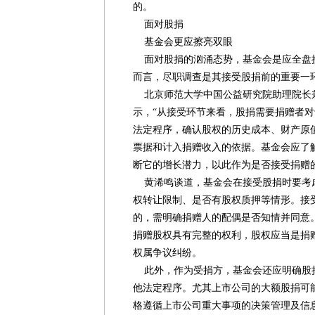
的。
面对股捐
基金会更应擦亮双眼
面对股捐的汹涌态势，基金会是应全盘
而言，尽职调查是其接受股捐前的重要一
北京师范大学中国公益研究院助理院长
示，“从接受环节来看，股捐需要捐赠者
法定程序，确认股权的历史成本、财产原
票据和计入捐赠收入的依据。基金会应了
断它的增长潜力，以此作为是否接受捐赠
黄浠鸣谈道，基金会在接受股捐时要考
权转让限制、是否有股权质押等情形。接
的，需明确捐赠人的配偶是否知情并同意
捐赠股权具有完整的权利，股权应当是捐
权属争议纠纷。
此外，作为受捐方，基金会还应明确股
他法定程序。尤其上市公司的大额股捐可
格遵循上市公司重大事项的决策管理及信