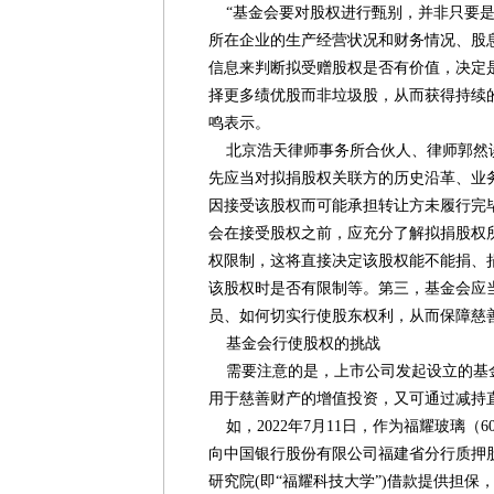
“基金会要对股权进行甄别，并非只要是
所在企业的生产经营状况和财务情况、股
信息来判断拟受赠股权是否有价值，决定
择更多绩优股而非垃圾股，从而获得持续
鸣表示。
北京浩天律师事务所合伙人、律师郭然谈
先应当对拟捐股权关联方的历史沿革、业
因接受该股权而可能承担转让方未履行完
会在接受股权之前，应充分了解拟捐股权
权限制，这将直接决定该股权能不能捐、
该股权时是否有限制等。第三，基金会应
员、如何切实行使股东权利，从而保障慈
基金会行使股权的挑战
需要注意的是，上市公司发起设立的基
用于慈善财产的增值投资，又可通过减持
如，2022年7月11日，作为福耀玻璃（60
向中国银行股份有限公司福建省分行质押股
研究院(即“福耀科技大学”)借款提供担保