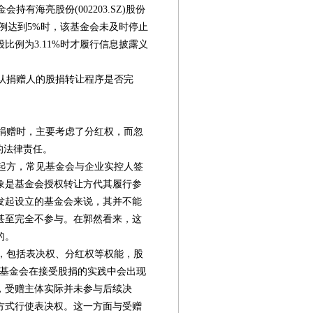
持有海亮股份(002203.SZ)股份
动比例达到5%时，该基金会未及时停止
比例为3.11%时才履行信息披露义
。
认捐赠人的股捐转让程序是否完
捐赠时，主要考虑了分红权，而忽
的法律责任。
起方，常见基金会与企业实控人签
象是基金会授权转让方代其履行参
发起设立的基金会来说，其并不能
甚至完全不参与。在郭然看来，这
的。
，包括表决权、分红权等权能，股
但基金会在接受股捐的实践中会出现
，受赠主体实际并未参与后续决
方式行使表决权。这一方面与受赠