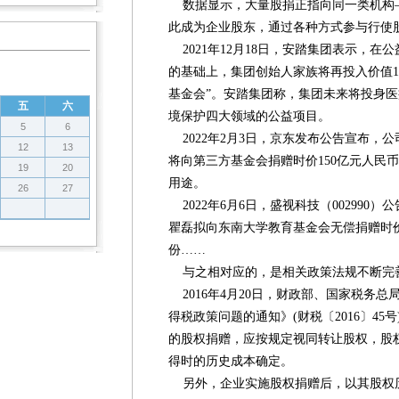
数据显示，大量股捐正指向同一类机构
此成为企业股东，通过各种方式参与行使
2021年12月18日，安踏集团表示，在
的基础上，集团创始人家族将再投入价值1
基金会”。安踏集团称，集团未来将投身
五
六
境保护四大领域的公益项目。
5
6
2022年2月3日，京东发布公告宣布，
12
13
将向第三方基金会捐赠时价150亿元人民币的B
19
20
用途。
26
27
2022年6月6日，盛视科技（002990
瞿磊拟向东南大学教育基金会无偿捐赠时价近
份……
与之相对应的，是相关政策法规不断完
2016年4月20日，财政部、国家税务
得税政策问题的通知》(财税〔2016〕4
的股权捐赠，应按规定视同转让股权，股
得时的历史成本确定。
另外，企业实施股权捐赠后，以其股权