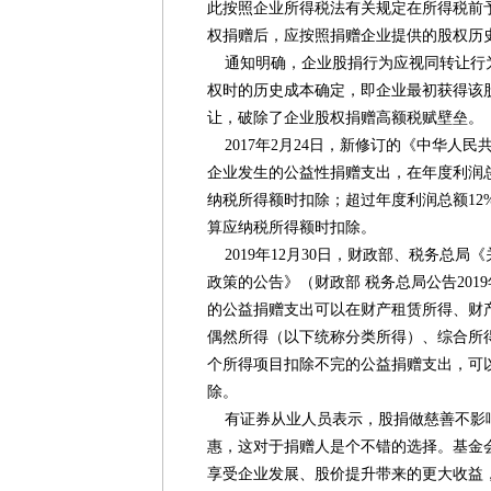
此按照企业所得税法有关规定在所得税前
权捐赠后，应按照捐赠企业提供的股权历
通知明确，企业股捐行为应视同转让行
权时的历史成本确定，即企业最初获得该
让，破除了企业股权捐赠高额税赋壁垒。
2017年2月24日，新修订的《中华人
企业发生的公益性捐赠支出，在年度利润总
纳税所得额时扣除；超过年度利润总额12
算应纳税所得额时扣除。
2019年12月30日，财政部、税务总局
政策的公告》（财政部 税务总局公告201
的公益捐赠支出可以在财产租赁所得、财
偶然所得（以下统称分类所得）、综合所
个所得项目扣除不完的公益捐赠支出，可
除。
有证券从业人员表示，股捐做慈善不影
惠，这对于捐赠人是个不错的选择。基金
享受企业发展、股价提升带来的更大收益