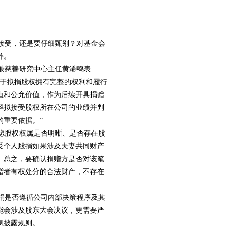
接受，还是要仔细甄别？对基金会
环。
兼慈善研究中心主任黄浠鸣表
对于拟捐股权拥有完整的权利和履行
值和公允价值，作为后续开具捐赠
解拟接受股权所在公司的业绩并判
的重要依据。”
虑股权权属是否明晰、是否存在股
受个人股捐如果涉及夫妻共同财产
。总之，要确认捐赠方是否对该笔
赠者有权处分的合法财产，不存在
捐是否遵循公司内部决策程序及其
能会涉及股东大会决议，更需要严
息披露规则。