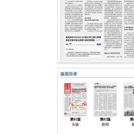
版面目录
第01版
第02版
第
头版
新闻