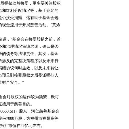
股捐都欣然接受，更多要关注股权
息和红利分配情况等，基于充足的
是否接受捐赠。这有助于基金会选
的现金流用于开展慈善活动。”黄浠
道，“基金会在接受股捐之前，首
务和治理情况审慎尽调，确认是否
毕的债务等法律责任。其次，基金
所涉及的完整决策程序以及未来行
捐赠协议何时生效，以及未来转让
当预见到接受股权之后委派哪些人
善财产安全。”
金会对股权的运作较为频繁，既可
直接用于慈善目的。
0660.SH）股东，河仁慈善基金会
份7000万股，为福州市福耀高等
，抵押市值在27亿元左右。