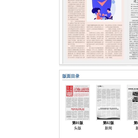
版面目录
第01版
第02版
第
头版
新闻