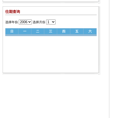
往期查询
选择年份
选择月份
日
一
二
三
四
五
六