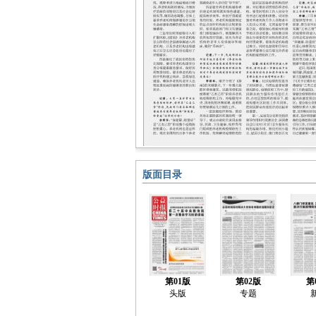
版面目录
第01版
第02版
第
头版
专题