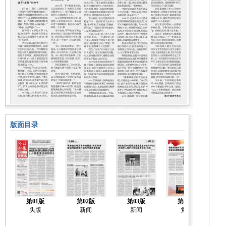
版面目录
第01版
第02版
第03版
第04版
头版
新闻
新闻
党建