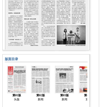
版面目录
第01版
第02版
第03版
第04版
头版
新闻
新闻
党建