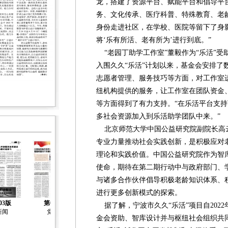
龙，搭建了资源平台、赋能平台和倡导平
务、文化传承、医疗科普、特殊教育、老龄
身份走进社区，在学校、医院等留下了身
将‘乐有所活、老有所为’进行到底。”
“老园丁助学工作室”董毅作为“乐活”受助
入围久久“乐活”计划以来，基金会安排了
志愿者管理、服务技巧等方面，对工作室
纽机构提供的服务，让工作室在团队资金
等方面得到了有力支持。“在乐活平台支
多社会资源加入到乐活助学团队中来。”
北京师范大学中国公益研究院副院长高云
专业力量推动社会实践创新，是积极应对
理论和实践价值。中国公益研究院作为智库
使命，期待在第二期行动中与政府部门、
与诸多合作伙伴倡导积极老龄知识体系、积
进行更多创新模式的探索。
03版
第04版
第05版
第06版
第07版
据了解，宁波市久久“乐活”项目自202
新闻
党建
社会治理
社会工作
社会工作
金会资助、智库设计并与枢纽社会组织共