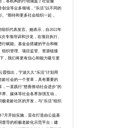
台，各机构的行动涵盖了社会服
创业等众多领域，“乐活”以不同的
影。“期待和更多社会组织一起，
组织代表发言。她表示，自2022年
数次专项培训和沙龙，在项目执行、
进行赋能。基金会搭建的平台和枢
、组织管理、项目监管、资源链接
持下，我们将更有信心和能力吸引更
霞指出，宁波久久“乐活”计划用
老龄社会的一个变革，具有重要的
，一直践行“慈善推动社会进步”的
学界、媒体等社会各界加强互动，
极老龄社区的开发，与“乐活”组织
第08版
第09版
第10版
第11版
第
2年7月开始实施，旨在打造由公益基
新闻
新闻
新闻
公益资讯
公
同督导的积极老龄化示范平台；建