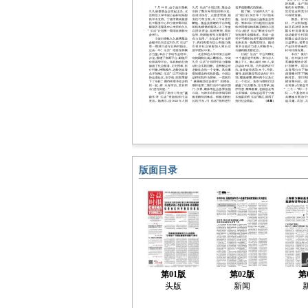
版面目录
第01版
第02版
第
头版
新闻