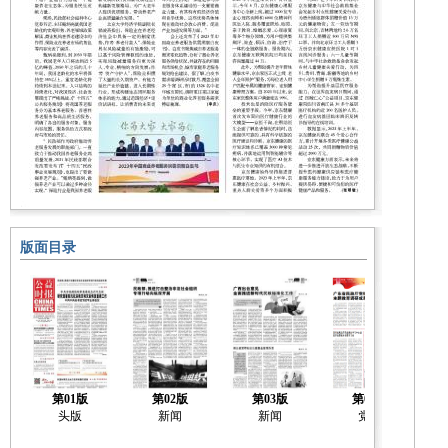
版面目录
第01版
第02版
第03版
第04版
头版
新闻
新闻
党建