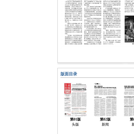
版面目录
第01版
第02版
第
头版
新闻