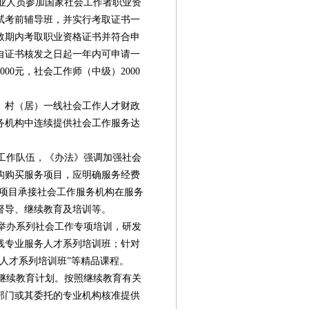
业人员参加国家社会工作者职业资
试考前辅导班，并实行考取证书一
效期内考取职业资格证书并符合申
自证书核发之日起一年内可申请一
00元，社会工作师（中级）2000
、村（居）一线社会工作人才财政
务机构中连续提供社会工作服务达
。
工作队伍，《办法》强调加强社会
构购买服务项目，应明确服务经费
持项目承接社会工作服务机构在服务
督导、继续教育及培训等。
举办系列社会工作专项培训，研发
线专业服务人才系列培训班；针对
人才系列培训班”等精品课程。
第08版
第09版
第10版
第11版
第
继续教育计划。按照继续教育有关
新闻
新闻
新闻
新闻
公
部门或其委托的专业机构核准提供