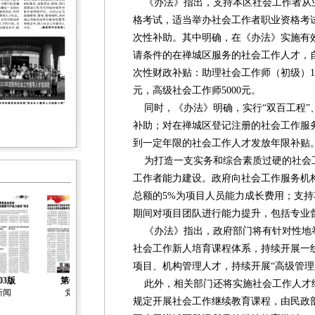
《办法》指出，支持本区社会工作者从
格考试，适当举办社会工作者职业资格考
次性补助。其中明确，在《办法》实施有
请条件的在禅城区服务的社会工作人才，
次性财政补贴：助理社会工作师（初级）10
元，高级社会工作师5000元。
同时，《办法》明确，实行“双百工程”
补助；对在禅城区登记注册的社会工作服
到一定年限的社会工作人才发放年限补贴
为打造一支实务和综合素质过硬的社会
工作者能力建设。政府向社会工作服务机
总额的5%为项目人员能力成长费用；支
期间对项目团队进行能力提升，包括专业
《办法》指出，政府部门将有针对性地
社会工作新人培育课程体系，持续开展一
项目、机构管理人才，持续开展“高级管理
03版
第04版
第05版
第06版
第07版
此外，相关部门还将实施社会工作人才
新闻
党建
社会治理
社会工作
社会工作
规定开展社会工作继续教育课程，由民政