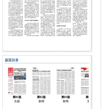
版面目录
第01版
第02版
第03版
第04版
头版
新闻
新闻
党建