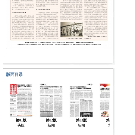
版面目录
第01版
第02版
第03版
第04版
头版
新闻
新闻
党建