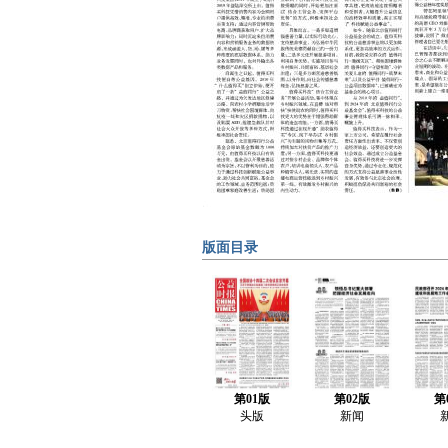
版面目录
第01版
第02版
第
头版
新闻