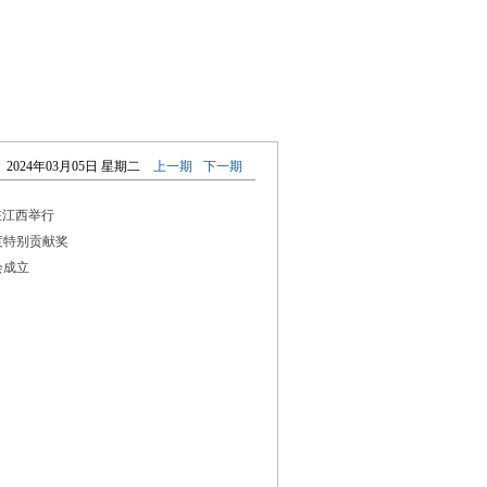
首页
|
版面导航
|
标题导航
2024年03月05日 星期二
上一期
下一期
在江西举行
度特别贡献奖
会成立