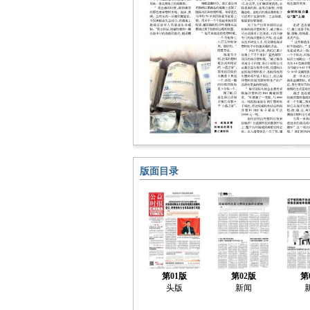
版面目录
第01版
第02版
第
头版
新闻