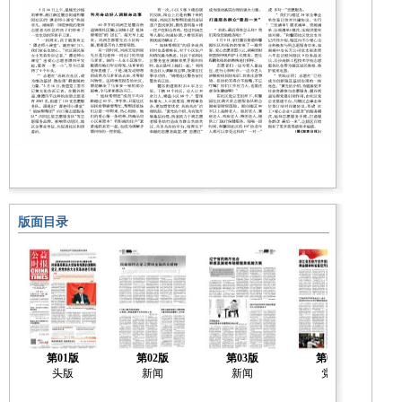
版面目录
第01版
第02版
第03版
第04版
头版
新闻
新闻
党建