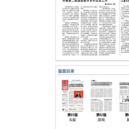
版面目录
第01版
第02版
第
头版
新闻