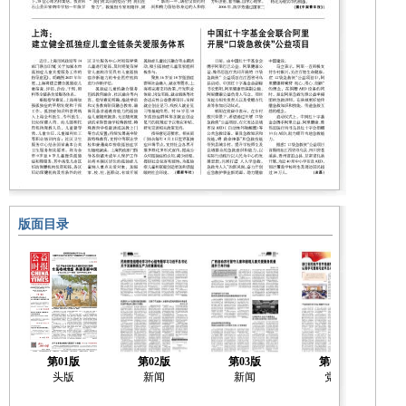
版面目录
第01版
第02版
第03版
第04版
头版
新闻
新闻
党建