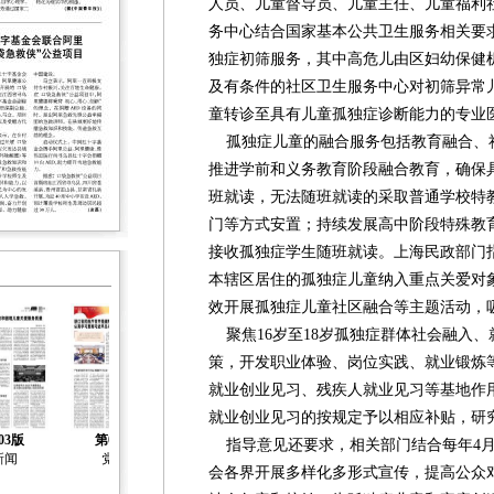
人员、儿童督导员、儿童主任、儿童福利
务中心结合国家基本公共卫生服务相关要求
独症初筛服务，其中高危儿由区妇幼保健
及有条件的社区卫生服务中心对初筛异常
童转诊至具有儿童孤独症诊断能力的专业
孤独症儿童的融合服务包括教育融合、
推进学前和义务教育阶段融合教育，确保
班就读，无法随班就读的采取普通学校特
门等方式安置；持续发展高中阶段特殊教
接收孤独症学生随班就读。上海民政部门
本辖区居住的孤独症儿童纳入重点关爱对
效开展孤独症儿童社区融合等主题活动，
聚焦16岁至18岁孤独症群体社会融入
策，开发职业体验、岗位实践、就业锻炼
就业创业见习、残疾人就业见习等基地作用
就业创业见习的按规定予以相应补贴，研
03版
第04版
第05版
第06版
第07版
指导意见还要求，相关部门结合每年4月
新闻
党建
社会治理
社会工作
社会工作
会各界开展多样化多形式宣传，提高公众