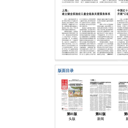
版面目录
第01版
第02版
第
头版
新闻