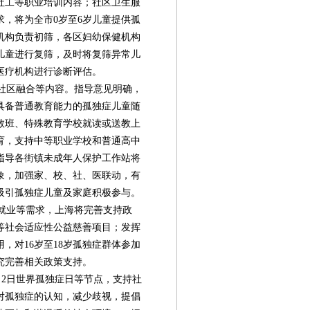
社工等职业培训内容；社区卫生服
，将为全市0岁至6岁儿童提供孤
机构负责初筛，各区妇幼保健机构
儿童进行复筛，及时将复筛异常儿
医疗机构进行诊断评估。
社区融合等内容。指导意见明确，
具备普通教育能力的孤独症儿童随
教班、特殊教育学校就读或送教上
育，支持中等职业学校和普通高中
指导各街镇未成年人保护工作站将
象，加强家、校、社、医联动，有
吸引孤独症儿童及家庭积极参与。
、就业等需求，上海将完善支持政
等社会适应性公益慈善项目；发挥
，对16岁至18岁孤独症群体参加
究完善相关政策支持。
第08版
第09版
第10版
第11版
第
2日世界孤独症日等节点，支持社
新闻
新闻
新闻
新闻
对孤独症的认知，减少歧视，提倡