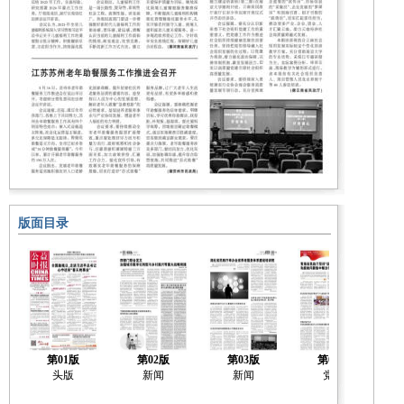
版面目录
第01版
第02版
第03版
第04版
头版
新闻
新闻
党建