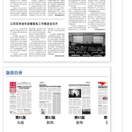
版面目录
第01版
第02版
第03版
第04版
头版
新闻
新闻
党建