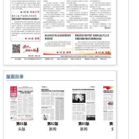
版面目录
第01版
第02版
第03版
第04版
头版
新闻
新闻
党建