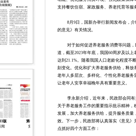
支持餐饮住宿、家政服务、养老托育等服
8月9日，国新办举行新闻发布会，介
的意见》有关情况。
对于如何促进养老服务消费等问题，民
道，截至2023年年底，我国60周岁及以上
达到21.1%。随着我国人口老龄化程度
刻变化。优化和扩大养老服务供给，释放
老年人多层次、多样化、个性化养老服务
让老年人安享幸福晚年具有重要意义。
李永新介绍，近年来，民政部会同有关
关于养老服务工作的重要指示批示精神，
发展，加大养老服务供给，提升服务质量
效。下一步，民政部将认真落实《意见》
03版
第04版
第05版
第06版
第07版
新闻
党建
社会治理
社会工作
社会工作
点抓好四个方面工作：