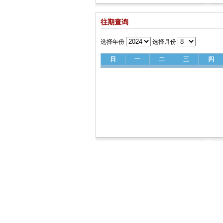
往期查询
选择年份
选择月份
日
一
二
三
四