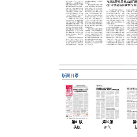
版面目录
第01版
第02版
第
头版
新闻