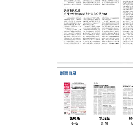
版面目录
第01版
第02版
第
头版
新闻