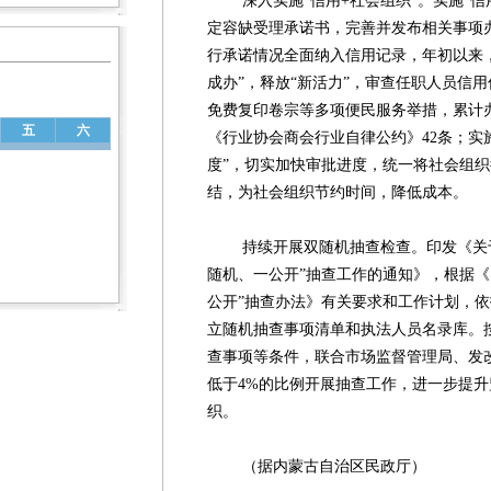
深入实施“信用+社会组织”。实施“信用
定容缺受理承诺书，完善并发布相关事项
行承诺情况全面纳入信用记录，年初以来，
成办”，释放“新活力”，审查任职人员信
免费复印卷宗等多项便民服务举措，累计办
五
六
《行业协会商会行业自律公约》42条；实施
度”，切实加快审批进度，统一将社会组织
结，为社会组织节约时间，降低成本。
持续开展双随机抽查检查。印发《关于
随机、一公开”抽查工作的通知》，根据《
公开”抽查办法》有关要求和工作计划，依
立随机抽查事项清单和执法人员名录库。
查事项等条件，联合市场监督管理局、发
低于4%的比例开展抽查工作，进一步提升
织。
（据内蒙古自治区民政厅）