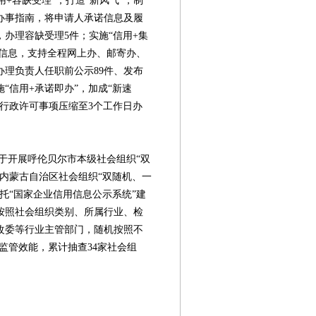
+容缺受理”，打造“新风气”，制
办事指南，将申请人承诺信息及履
办理容缺受理5件；实施“信用+集
用信息，支持全程网上办、邮寄办、
理负责人任职前公示89件、发布
“信用+承诺即办”，加成“新速
行政许可事项压缩至3个工作日办
开展呼伦贝尔市本级社会组织“双
内蒙古自治区社会组织“双随机、一
托“国家企业信用信息公示系统”建
按照社会组织类别、所属行业、检
改委等行业主管部门，随机按照不
监管效能，累计抽查34家社会组