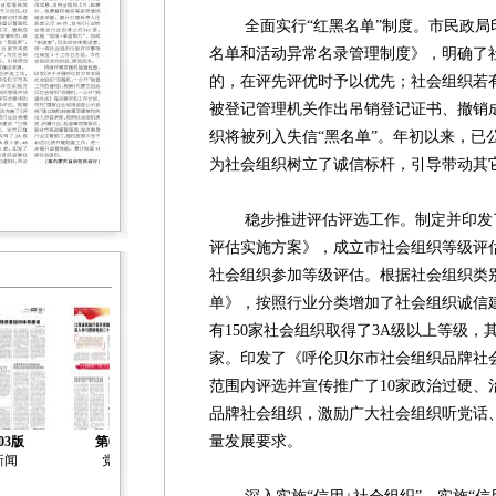
全面实行“红黑名单”制度。市民政局
名单和活动异常名录管理制度》，明确了
的，在评先评优时予以优先；社会组织若
被登记管理机关作出吊销登记证书、撤销成
织将被列入失信“黑名单”。年初以来，已公
为社会组织树立了诚信标杆，引导带动其
稳步推进评估评选工作。制定并印发了
评估实施方案》，成立市社会组织等级评
社会组织参加等级评估。根据社会组织类
单》，按照行业分类增加了社会组织诚信建
有150家社会组织取得了3A级以上等级，其中
家。印发了《呼伦贝尔市社会组织品牌社
范围内评选并宣传推广了10家政治过硬、
品牌社会组织，激励广大社会组织听党话
量发展要求。
03版
第04版
第05版
第06版
第07版
新闻
党建
社会治理
社会工作
社会工作