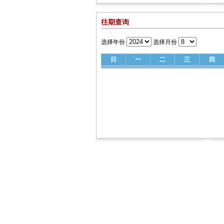
往期查询
选择年份
选择月份
日
一
二
三
四