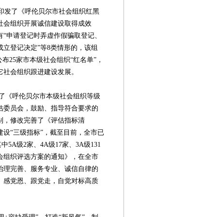
印发了《呼伦贝尔市社会组织红黑
社会组织开展诚信建设取得成效
有“申请登记时弄虚作假骗取登记、
立登记决定”等8类情形的，该组
布25家市本级社会组织“红名单”，
它社会组织跟进建设发展。
《呼伦贝尔市本级社会组织等级
估委员会，鼓励、指导符合要求的
别，修改完善了《评估指标清
设“三级指标”，截至目前，全市已
5A级2家、4A级17家、3A级131
会组织评选方案的通知》，在全市
治理完善、服务专业、诚信自律的
、感党恩、跟党走，自觉对标高质
第08版
第09版
第10版
第11版
第
新闻
新闻
新闻
公益资讯