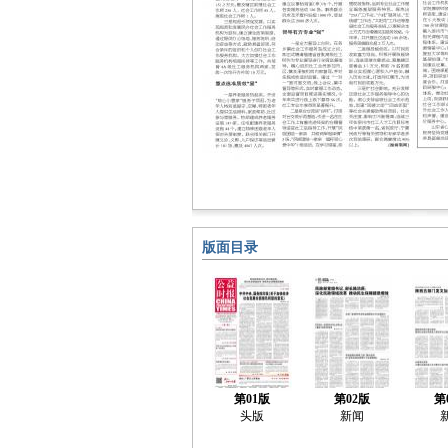
版面目录
第01版
第02版
第
头版
新闻