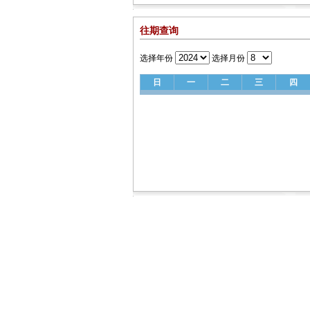
往期查询
选择年份
选择月份
日
一
二
三
四