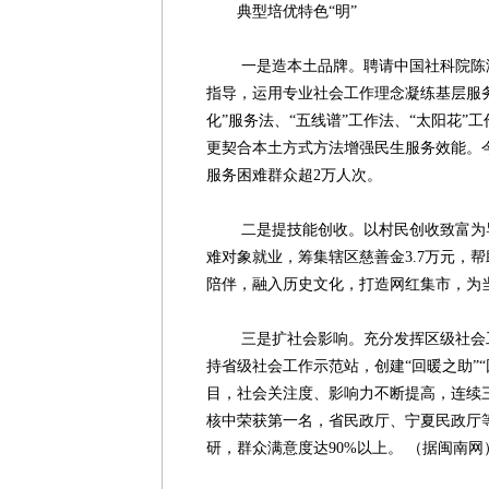
典型培优特色“明”
一是造本土品牌。聘请中国社科院陈涛
指导，运用专业社会工作理念凝练基层服务特
化”服务法、“五线谱”工作法、“太阳花”
更契合本土方式方法增强民生服务效能。今
服务困难群众超2万人次。
二是提技能创收。以村民创收致富为导
难对象就业，筹集辖区慈善金3.7万元，帮
陪伴，融入历史文化，打造网红集市，为
三是扩社会影响。充分发挥区级社会工
持省级社会工作示范站，创建“回暖之助”
目，社会关注度、影响力不断提高，连续
核中荣获第一名，省民政厅、宁夏民政厅
研，群众满意度达90%以上。 （据闽南网