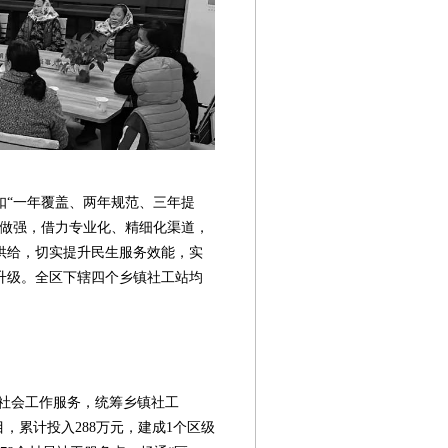
扣“一年覆盖、两年规范、三年提
大做强，借力专业化、精细化渠道，
供给，切实提升民生服务效能，实
升级。全区下辖四个乡镇社工站均
第08版
第09版
第10版
第11版
第
会工作服务，统筹乡镇社工
新闻
新闻
新闻
公益资讯
，累计投入288万元，建成1个区级