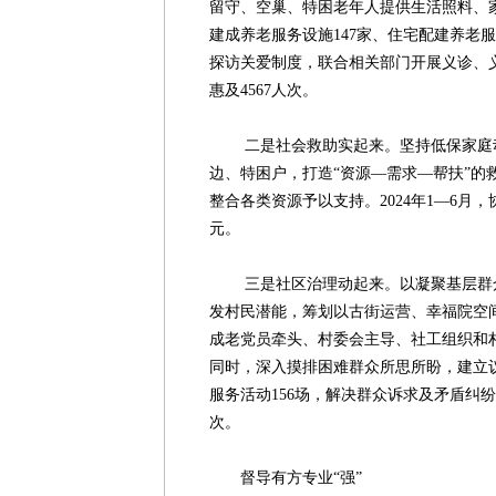
留守、空巢、特困老年人提供生活照料、
建成养老服务设施147家、住宅配建养老
探访关爱制度，联合相关部门开展义诊、义
惠及4567人次。
二是社会救助实起来。坚持低保家庭动
边、特困户，打造“资源—需求—帮扶”的
整合各类资源予以支持。2024年1—6月，协
元。
三是社区治理动起来。以凝聚基层群众
发村民潜能，筹划以古街运营、幸福院空
成老党员牵头、村委会主导、社工组织和
同时，深入摸排困难群众所思所盼，建立议
服务活动156场，解决群众诉求及矛盾纠纷超
次。
督导有方专业“强”