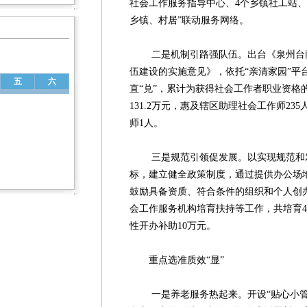
社会工作服务指导中心、4个乡镇社工站、
乡镇、村居”联动服务网络。
二是机制引路强队伍。出台《泉州台商
伍建设的实施意见》，依托“亲清家园”平
五
六
直“兑”，累计为获得社会工作者职业资格
131.2万元，惠及辖区助理社会工作师23
师1人。
三是规范引领促发展。以实现规范和发
标，建立健全政策制度，通过提供办公场
鼓励具备资质、符合条件的组织和个人创
会工作服务机构培育扶持等工作，共培育
性开办补助10万元。
重点选准质效“显”
一是养老服务热起来。开设“贴心小管