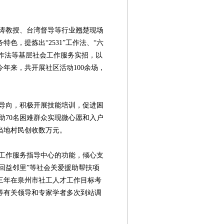
教授、台湾督导等行业翘楚现场
色，提炼出“2531”工作法、“六
工作法等基层社会工作服务实招，以
年来，共开展社区活动100余场，
向，积极开展技能培训，促进困
助70名困难群众实现微心愿和入户
当地村民创收数万元。
作服务指导中心的功能，倾心支
“回益邻里”等社会关爱援助帮扶项
三年在泉州市社工人才工作目标考
等有关领导和专家学者多次到站调
）