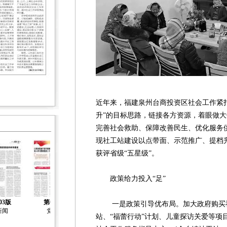
近年来，福建泉州台商投资区社会工作紧
升”的目标思路，链接各方资源，着眼做
完善社会救助、保障改善民生、优化服务
现社工站建设以点带面、示范推广、提档
获评省级“五星级”。
政策给力投入“足”
03版
第04版
第05版
第06版
第07版
一是政策引导优布局。加大政府购买社
新闻
党建
社会治理
社会工作
社会工作
站、“福蕾行动”计划、儿童探访关爱等项目