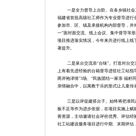
一是全力督导上台阶。在各乡镇社会工
福建省首批高级社工师作为专业督导进行
参加市、区、镇及承接机构内部督导，并
一”面对面交流、线上会议、集中督导等
项目推进落实情况，今年来共进行线上线下
著提升。
二是泉台交流添“台味”。打造对台交
上有着先进经验的台籍督导进驻社工站指导
两岸袍泽情”3场、“民族团结一家亲 福籽
亲情融合中，以寓教于乐的形式让儿童传
三是以评促建搭台子。始终将把准民政
板不足等作为进步依据，在项目实施上赋
善资源，主动邀请社会评价优秀、评估经
社工站建设服务项目进行中期、末期评估