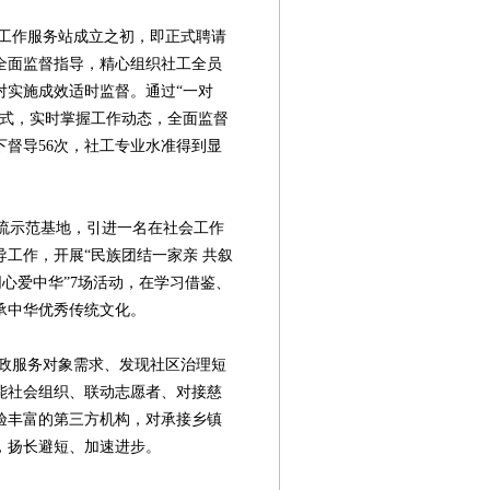
作服务站成立之初，即正式聘请
全面监督指导，精心组织社工全员
对实施成效适时监督。通过“一对
形式，实时掌握工作动态，全面监督
督导56次，社工专业水准得到显
流示范基地，引进一名在社会工作
工作，开展“民族团结一家亲 共叙
同心爱中华”7场活动，在学习借鉴、
承中华优秀传统文化。
服务对象需求、发现社区治理短
能社会组织、联动志愿者、对接慈
验丰富的第三方机构，对承接乡镇
，扬长避短、加速进步。