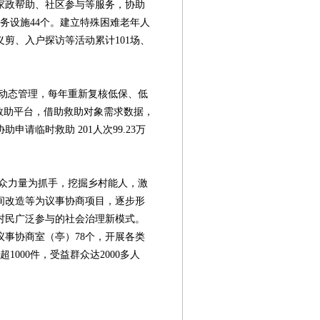
家政帮助、社区参与等服务，协助
服务设施44个。建立特殊困难老年人
剪、入户探访等活动累计101场、
态管理，每年重新复核低保、低
救助平台，借助救助对象需求数据，
助申请临时救助 201人次99.23万
力量为抓手，挖掘乡村能人，激
间改造等为议事协商项目，逐步形
村民广泛参与的社会治理新模式。
事协商室（亭）78个，开展各类
1000件，受益群众达2000多人