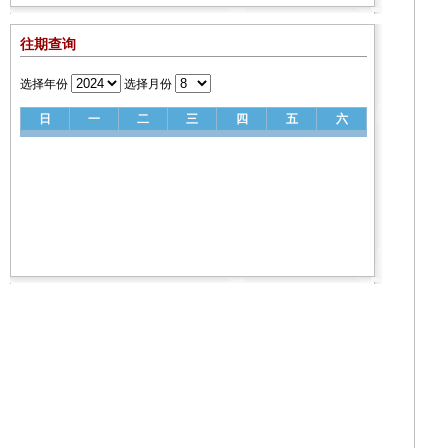
往期查询
选择年份
选择月份
日
一
二
三
四
五
六