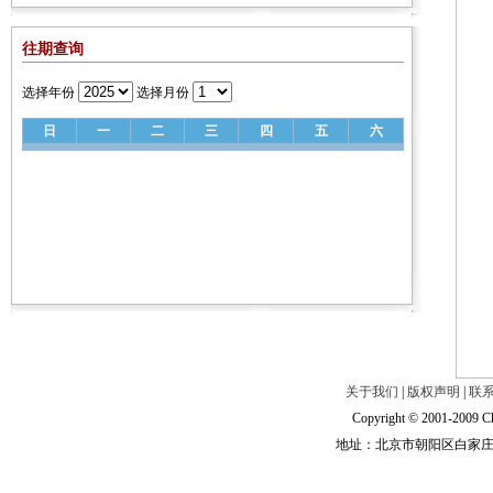
往期查询
选择年份
选择月份
日
一
二
三
四
五
六
关于我们
|
版权声明
|
联
Copyright © 2001-2009 Ch
地址：北京市朝阳区白家庄路甲6号