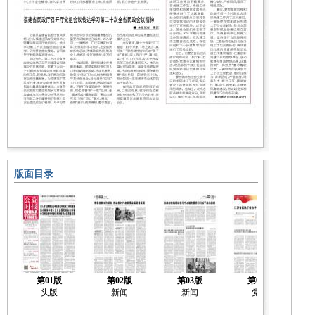
版面目录
第01版
第02版
第03版
第04版
头版
新闻
新闻
党建