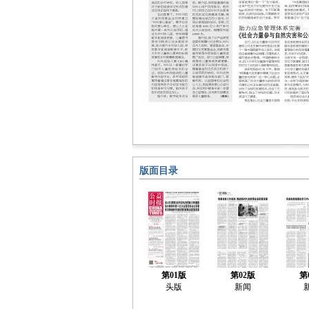
版面目录
第01版
第02版
第
头版
新闻