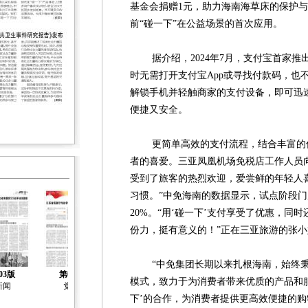
基金会捐赠1元，助力海南海草床的保护
前“碰一下”在公益场景的首次应用。
据介绍，2024年7月，支付宝首家推出
时无需打开支付宝App或寻找付款码，也
解锁手机并轻触商家的支付设备，即可迅
便捷又安全。
更简单高效的支付流程，结合丰富的优
者的喜爱。三亚凤凰机场免税店工作人员向
受到了旅客的热烈欢迎，爱尝鲜的年轻人
习惯。”中免海南的数据显示，试点阶段门
20%。“用‘碰一下’支付享受了优惠，同
份力，挺有意义的！”正在三亚旅游的张
“中免集团长期以来扎根海南，始终秉
03版
第04版
第05版
第06版
第07版
模式，致力于为消费者带来优质的产品和
新闻
党建
社会治理
社会工作
社会工作
下’的合作，为消费者提供更高效便捷的