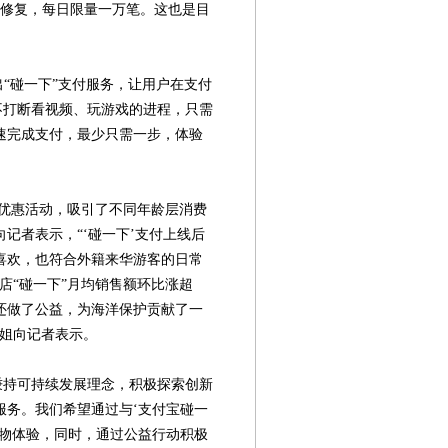
与修复，每日限量一万笔。这也是目
“碰一下”支付服务，让用户在支付
不打断看视频、玩游戏的进程，只需
速完成支付，最少只需一步，体验
惠活动，吸引了不同年龄层消费
记者表示，“‘碰一下’支付上线后
喜欢，也符合外籍来华游客的日常
店“碰一下”月均销售额环比涨超
时还做了公益，为海洋保护贡献了一
小姐向记者表示。
持可持续发展理念，积极探索创新
第08版
第09版
第10版
第11版
第
服务。我们希望通过与‘支付宝碰一
新闻
新闻
新闻
新闻
购物体验，同时，通过公益行动积极