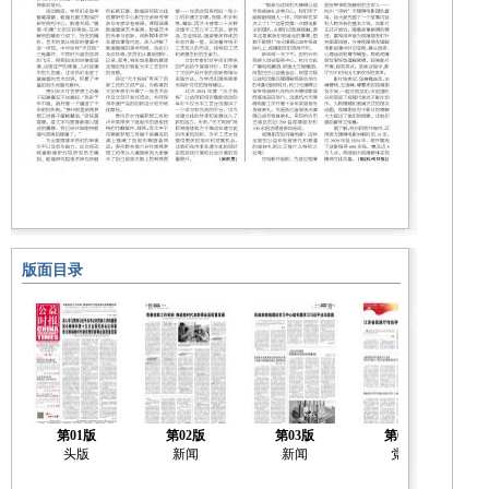
版面目录
第01版
第02版
第03版
第04版
头版
新闻
新闻
党建