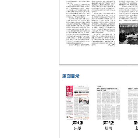
版面目录
第01版
第02版
第
头版
新闻