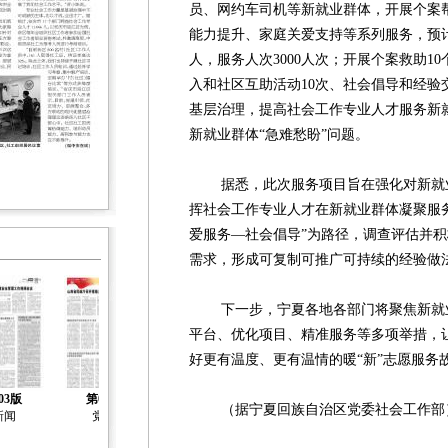
员、网约车司机等新就业群体，开展个案
能力提升、家庭关爱支持等系列服务，预计
人，服务人次3000人次；开展个案救助1
入和社区互助活动10次、社会倡导和经验
基层治理，提高社会工作专业人才服务新
新就业群体“急难愁盼”问题。
据悉，此次服务项目旨在强化对新就业
挥社会工作专业人才在新就业群体凝聚服
爱服务—社会倡导”为路径，调查评估并
需求，形成可复制可推广可持续的经验做
下一步，宁夏各地各部门将聚焦新就业
平台、优化项目、精准服务等多项举措，
好更有温度、更有温情的暖“新”志愿服务
03版
第04版
第05版
第06版
第07版
（据宁夏回族自治区党委社会工作部
新闻
党建
新春走基层
社会工作
社会工作