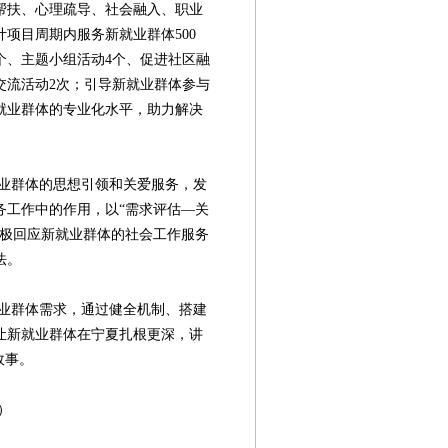
帮扶、心理疏导、社会融入、职业
项目周期内服务新就业群体500
0个、主题小组活动4个、促进社区融
交流活动2次；引导新就业群体参与
就业群体的专业化水平，助力解决
群体的思想引领和关爱服务，发
务工作中的作用，以“需求评估—关
积极回应新就业群体的社会工作服务
法。
群体需求，通过健全机制、搭建
让新就业群体在宁夏扎根更深，讲
故事。
第08版
第09版
第10版
第11版
第
）
新闻
新闻
新闻
新闻