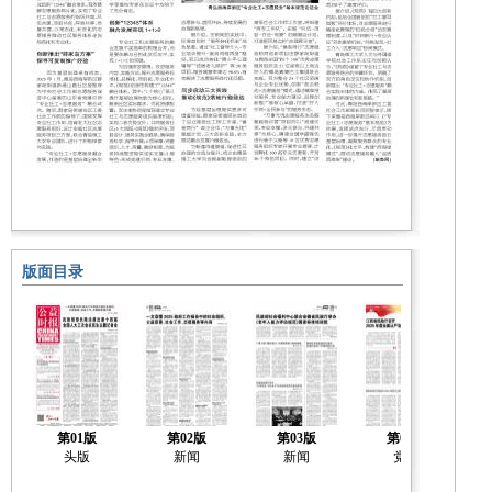
版面目录
第01版
第02版
第03版
第04版
头版
新闻
新闻
党建