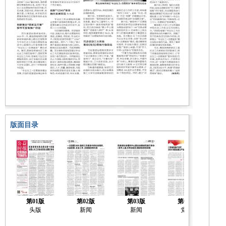
版面目录
第01版
第02版
第03版
第04版
头版
新闻
新闻
党建