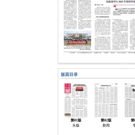
版面目录
第01版
第02版
第
头版
新闻