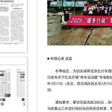
■ 本报记者 皮磊
冬季临近，为切实保障流浪乞讨等遇困
日发布关于扎实开展“寒冬送温暖”专项救助
年3月15日（东北、西北地区延长至3月3
动。
03版
第04版
通知要求，要切实提高政治站位，加强
专题
文化
当前重点工作进行组织动员和安排部署，