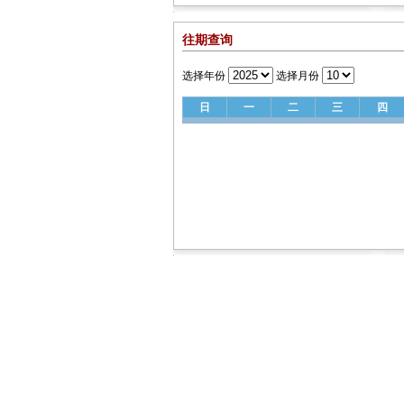
往期查询
选择年份
选择月份
日
一
二
三
四