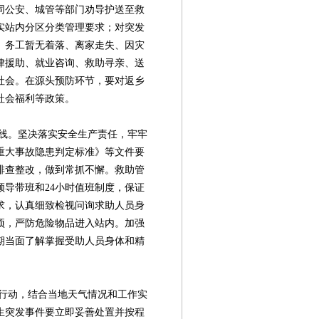
同公安、城管等部门劝导护送至救
实站内分区分类管理要求；对突发
、务工暂无着落、离家走失、因灾
律援助、就业咨询、救助寻亲、送
社会。在源头预防环节，要对返乡
社会福利等政策。
。坚决落实安全生产责任，牢牢
重大事故隐患判定标准》等文件要
排查整改，做到常抓不懈。救助管
导带班和24小时值班制度，保证
求，认真细致检视问询求助人员身
项，严防危险物品进入站内。加强
期当面了解掌握受助人员身体和精
动，结合当地天气情况和工作实
生突发事件要立即妥善处置并按程