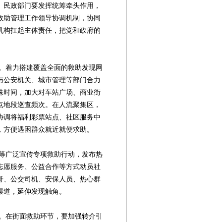
。民政部门要发挥统筹牵头作用，
救助管理工作领导协调机制，协同
机构扛起主体责任，把党和政府的
着力搭建覆盖全面的救助发现网
与公安机关、城市管理等部门合力
殊时间，加大对车站广场、商业街
点地段巡查频次。在人流聚集区，
协调将福利彩票站点、社区服务中
，方便遇困群众就近就便求助。
广泛宣传专项救助行动，发布热
志愿服务、公益合作等方式动员社
哥、公交司机、安保人员、热心群
渠道，延伸发现触角。
在街面救助环节，要加强转介引