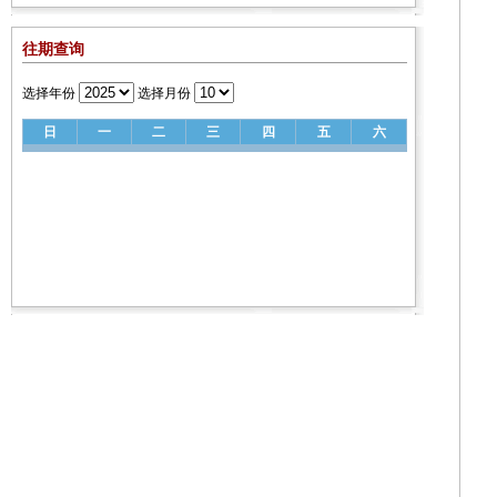
往期查询
选择年份
选择月份
日
一
二
三
四
五
六