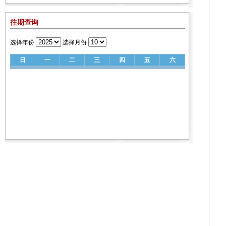
往期查询
选择年份
选择月份
日
一
二
三
四
五
六