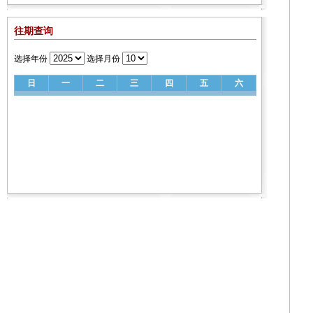
往期查询
选择年份
选择月份
日
一
二
三
四
五
六