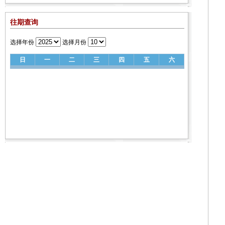
往期查询
选择年份
选择月份
日
一
二
三
四
五
六