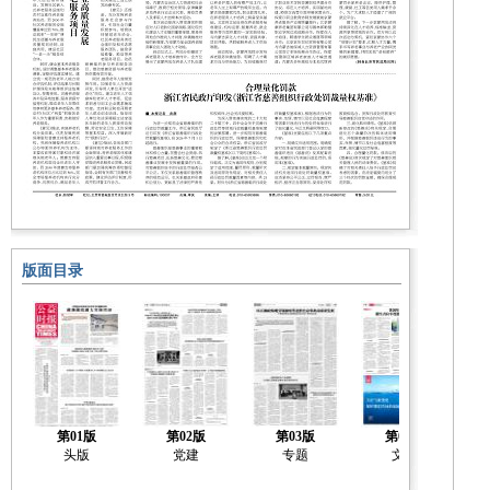
版面目录
第01版
第02版
第03版
第04版
头版
党建
专题
文化