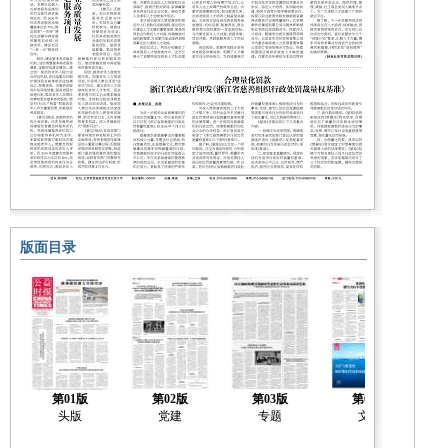
版面目录
第01版
第02版
第03版
第04版
头版
党建
专题
文化